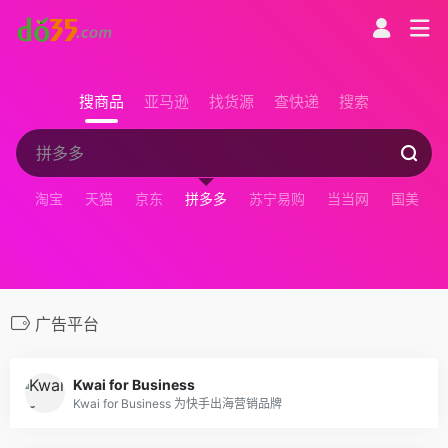
搜商品
亚马逊
找货源
查快递
搜索
淘宝
天猫
京东
拼多多
苏宁易购
当当网
国美
广告平台
Kwai for Business
Kwai for Business 为快手出海营销品牌