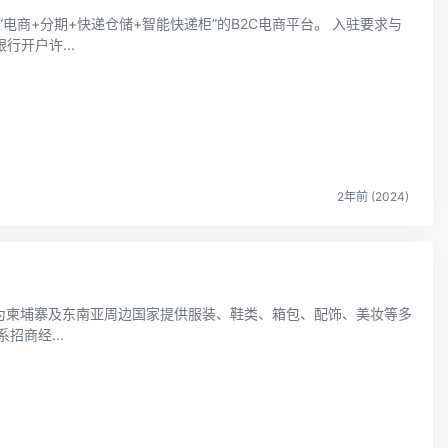
“电商+分期+快递仓储+智能快递柜”的B2C电商平台。 入驻要求与
执照、银行开户许...
2年前 (2024)
为柬埔寨及东南亚周边国家提供服装、鞋类、箱包、配饰、美妆等多
流程 1、用户联系招商经...