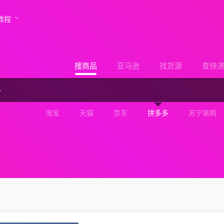
教程
搜商品
亚马逊
找货源
查快
淘宝
天猫
京东
拼多多
苏宁易购