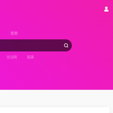
递
搜索
当当网
国美